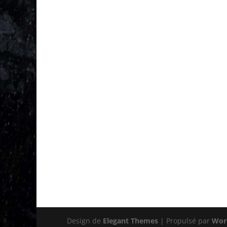
Design de
Elegant Themes
| Propulsé par
Wor