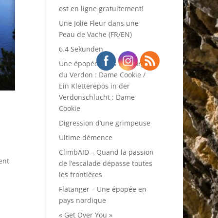
est en ligne gratuitement!
Une Jolie Fleur dans une
Peau de Vache (FR/EN)
6.4 Sekunden
Une épopée dans les Gorges
du Verdon : Dame Cookie /
Ein Kletterepos in der
Verdonschlucht : Dame
Cookie
Digression d’une grimpeuse
Ultime démence
ClimbAID – Quand la passion
ent
de l’escalade dépasse toutes
les frontières
Flatanger – Une épopée en
pays nordique
« Get Over You »