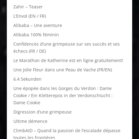
Zahir – Teaser
L’Envol (EN / FR)
Alibaba – Une aventure
Alibaba 100% féminin
Confidences d’une grimpeuse sur ses succès et ses
échecs (FR / DE)
Le Marathon de Katherine est en ligne gratuitement!
Une Jolie Fleur dans une Peau de Vache (FR/EN)
6.4 Sekunden
Une épopée dans les Gorges du Verdon : Dame
Cookie / Ein Kletterepos in der Verdonschlucht :
Dame Cookie
Digression d’une grimpeuse
Ultime démence
ClimbAID – Quand la passion de l’escalade dépasse
toutes les frontières