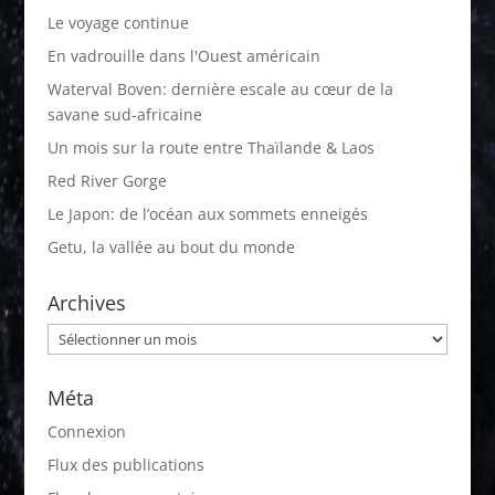
Le voyage continue
En vadrouille dans l'Ouest américain
Waterval Boven: dernière escale au cœur de la
savane sud-africaine
Un mois sur la route entre Thaïlande & Laos
Red River Gorge
Le Japon: de l’océan aux sommets enneigés
Getu, la vallée au bout du monde
Archives
Archives
Méta
Connexion
Flux des publications